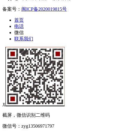
备案号：
闽ICP备2020019815号
首页
电话
微信
联系我们
X
截屏，微信识别二维码
微信号：
zyg13506971797