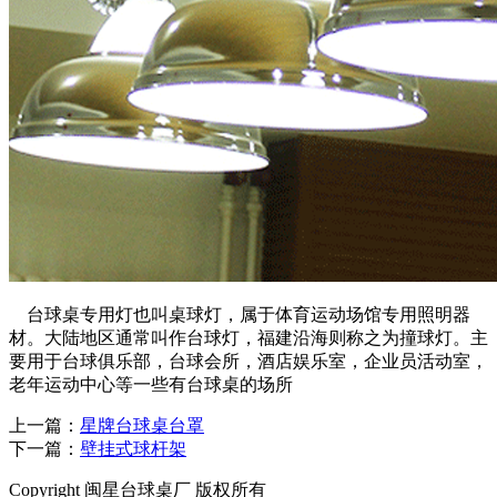
台球桌专用灯也叫桌球灯，属于体育运动场馆专用照明器
材。大陆地区通常叫作台球灯，福建沿海则称之为撞球灯。主
要用于台球俱乐部，台球会所，酒店娱乐室，企业员活动室，
老年运动中心等一些有台球桌的场所
上一篇：
星牌台球桌台罩
下一篇：
壁挂式球杆架
Copyright 闽星台球桌厂 版权所有