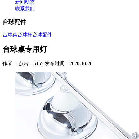
新闻动态
联系我们
台球配件
台球桌
台球杆
台球配件
台球桌专用灯
作者： 点击：5155 发布时间：2020-10-20