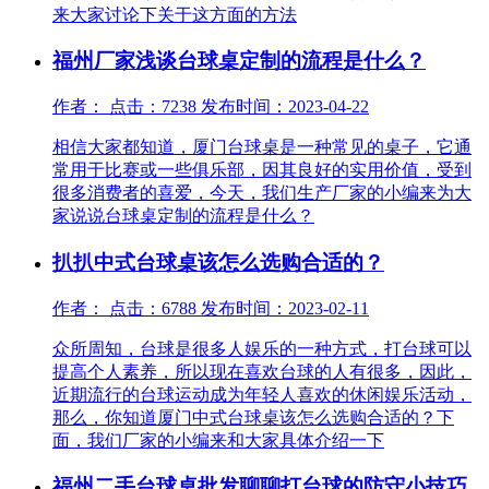
来大家讨论下关于这方面的方法
福州厂家浅谈台球桌定制的流程是什么？
作者： 点击：7238 发布时间：2023-04-22
相信大家都知道，厦门台球桌是一种常见的桌子，它通
常用于比赛或一些俱乐部，因其良好的实用价值，受到
很多消费者的喜爱，今天，我们生产厂家的小编来为大
家说说台球桌定制的流程是什么？
扒扒中式台球桌该怎么选购合适的？
作者： 点击：6788 发布时间：2023-02-11
众所周知，台球是很多人娱乐的一种方式，打台球可以
提高个人素养，所以现在喜欢台球的人有很多，因此，
近期流行的台球运动成为年轻人喜欢的休闲娱乐活动，
那么，你知道厦门中式台球桌该怎么选购合适的？下
面，我们厂家的小编来和大家具体介绍一下
福州二手台球桌批发聊聊打台球的防守小技巧