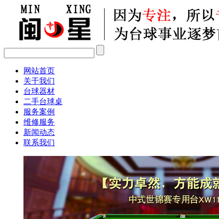
网站首页
关于我们
台球器材
二手台球桌
服务案例
维修服务
新闻动态
联系我们