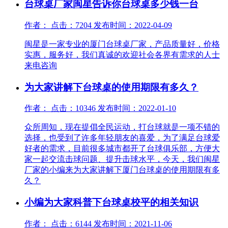
台球桌厂家闽星告诉你台球桌多少钱一台
作者： 点击：7204 发布时间：2022-04-09
闽星是一家专业的厦门台球桌厂家，产品质量好，价格
实惠，服务好，我们真诚的欢迎社会各界有需求的人士
来电咨询
为大家讲解下台球桌的使用期限有多久？
作者： 点击：10346 发布时间：2022-01-10
众所周知，现在提倡全民运动，打台球就是一项不错的
选择，也受到了许多年轻朋友的喜爱，为了满足台球爱
好者的需求，目前很多城市都开了台球俱乐部，方便大
家一起交流击球问题、提升击球水平，今天，我们闽星
厂家的小编来为大家讲解下厦门台球桌的使用期限有多
久？
小编为大家科普下台球桌校平的相关知识
作者： 点击：6144 发布时间：2021-11-06