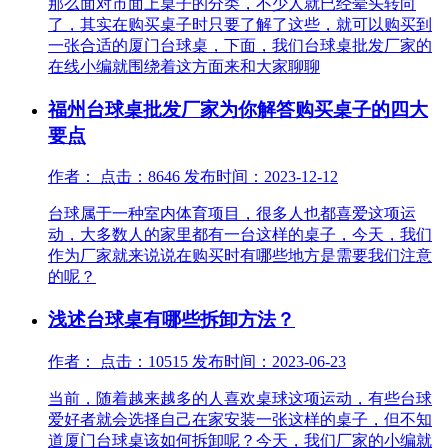
那么面对市面上桌子的分类，不少人就已经晕头转向
了，其实在购买桌子时只要了解了这些，就可以购买到
一张合适的厦门台球桌，下面，我们台球桌批发厂家的
在线小编就围绕着这方面来和大家聊聊
福州台球桌批发厂家为你解答购买桌子的四大
要点
作者： 点击：8646 发布时间：2023-12-12
台球属于一种室内体育项目，很多人也都喜爱这项运
动，大多数人的家里都有一台这样的桌子，今天，我们
作为厂家就来说说在购买时有哪些地方是需要我们注意
的呢？
浅述台球桌有哪些拆卸方法？
作者： 点击：10515 发布时间：2023-06-23
当前，随着越来越多的人喜欢桌球这项运动，有些台球
爱好者就会选择自己在家安装一张这样的桌子，但不知
道厦门台球桌该如何拆卸呢？今天，我们厂家的小编就